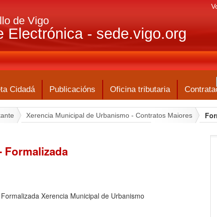
V
lo de Vigo
 Electrónica - sede.vigo.org
ta Cidadá
Publicacións
Oficina tributaria
Contrata
For
tante
Xerencia Municipal de Urbanismo - Contratos Maiores
 - Formalizada
o Formalizada Xerencia Municipal de Urbanismo