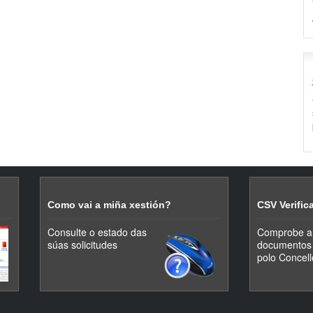
Como vai a miña xestión?
CSV Verifi
Consulte o estado das
Comprobe a 
súas solicitudes
documentos 
polo Concell