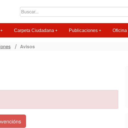
Carpeta Ciudadana
Publicaciones
Oficina 
iones
Avisos
ubvencións