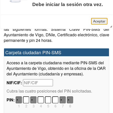
Debe iniciar la sesión otra vez.
Sistemas de acceso
La sesión de la Carpeta Ciudadana caducó.
Aceptar
Puede acceder a la Carpeta Ciudadana autenticándose de
las siguientes formas: Sistema Clave PIN-SMS del
Ayuntamiento de Vigo, DNIe, Certificado electrónico, clave
permanente y pin 24 horas.
Carpeta ciudadan PIN-SMS
Acceso a la carpeta ciudadana mediante PIN-SMS del
Ayuntamiento de Vigo, obtenido en la oficina de la OAR
del Ayuntamiento (ciudadanía y empresas).
NIF/CIF:
Cubra las cuatro posiciones del PIN solicitadas.
PIN:
1
2
3
4
5
6
7
8