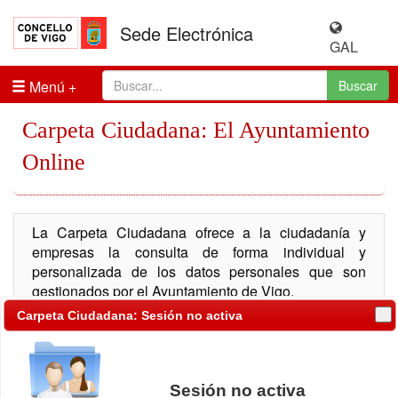
Sede Electrónica
GAL
Menú
Buscar
Carpeta Ciudadana: El Ayuntamiento
Online
La Carpeta Ciudadana ofrece a la ciudadanía y
empresas la consulta de forma individual y
personalizada de los datos personales que son
gestionados por el Ayuntamiento de Vigo.
Carpeta Ciudadana: Sesión no activa
Entre los servicios que ofrece se encuentran:
Registro Telemático, consulta de expedientes,
consulta de notificaciones, información tributaria,
multas de tráfico, padrón de habitantes, ...
Sesión no activa