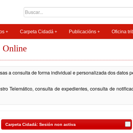
os
Carpeta Cidadá
Publicacións
Oficina tri
 Online
as a consulta de forma individual e personalizada dos datos 
tro Telemático, consulta de expedientes, consulta de notificació
Carpeta Cidadá: Sesión non activa
 das seguintes formas: Sistema Chave PIN-SMS do Concello 