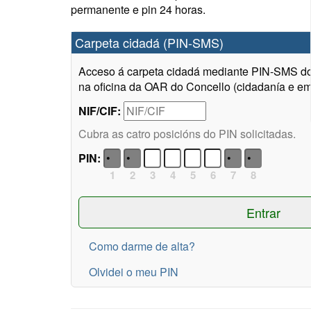
permanente e pin 24 horas.
Carpeta cidadá (PIN-SMS)
Acceso á carpeta cidadá mediante PIN-SMS do 
na oficina da OAR do Concello (cidadanía e em
NIF/CIF:
Cubra as catro posicións do PIN solicitadas.
PIN:
1
2
3
4
5
6
7
8
Como darme de alta?
Olvidei o meu PIN