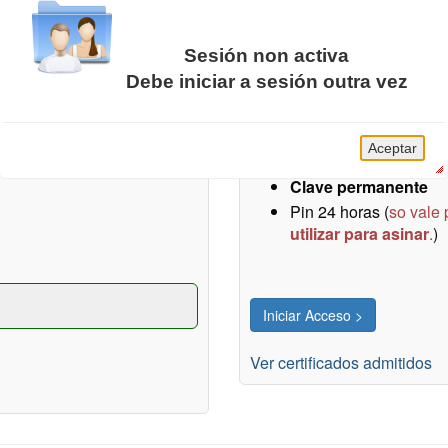
Sesión non activa
Certificados / DNIe / Cl
Debe iniciar a sesión outra vez
Concello de Vigo, obtido
Acceso sen necesidade de re
A sesión da Carpeta Cidadá caducou.
presas).
DNI electrónico
Aceptar
Certificados electró
Clave permanente
Pin 24 horas (
so vale 
utilizar para asinar
.
)
Ver certificados admitidos