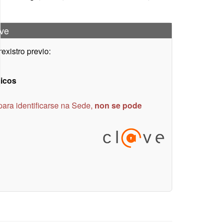
@ve
xistro previo:
nicos
para identificarse na Sede,
non se pode