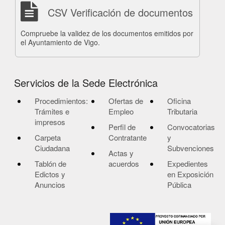
CSV Verificación de documentos
Compruebe la validez de los documentos emitidos por
el Ayuntamiento de Vigo.
Servicios de la Sede Electrónica
Procedimientos:
Ofertas de
Oficina
Trámites e
Empleo
Tributaria
impresos
Perfil de
Convocatorias
Carpeta
Contratante
y
Ciudadana
Subvenciones
Actas y
Tablón de
acuerdos
Expedientes
Edictos y
en Exposición
Anuncios
Pública