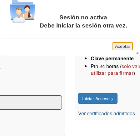
Sesión no activa
Certificados / DNIe / Cl
Debe iniciar la sesión otra vez.
SMS del Ayuntamiento de
Acceso sin necesidad de reg
La sesión de la Carpeta Ciudadana caducó.
ntamiento (ciudadanía y
DNI electrónico
Aceptar
Certificados electró
Clave permanente
Pin 24 horas (
solo val
.
utilizar para firmar
)
Ver certificados admitidos