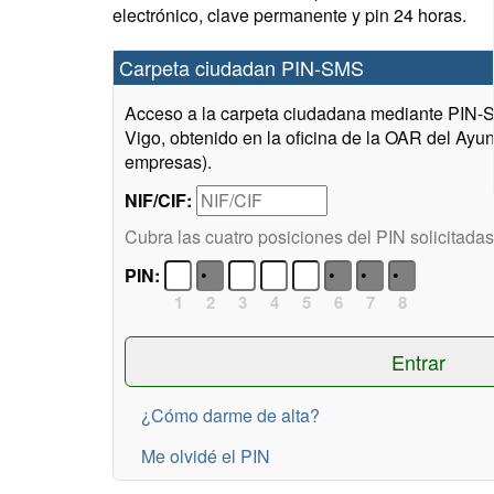
electrónico, clave permanente y pin 24 horas.
Carpeta ciudadan PIN-SMS
Acceso a la carpeta ciudadana mediante PIN-
Vigo, obtenido en la oficina de la OAR del Ayu
empresas).
NIF/CIF:
Cubra las cuatro posiciones del PIN solicitadas
PIN:
1
2
3
4
5
6
7
8
¿Cómo darme de alta?
Me olvidé el PIN