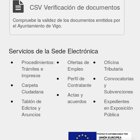
CSV Verificación de documentos
Compruebe la validez de los documentos emitidos por
el Ayuntamiento de Vigo.
Servicios de la Sede Electrónica
Procedimientos:
Ofertas de
Oficina
Trámites e
Empleo
Tributaria
impresos
Perfil de
Convocatorias
Carpeta
Contratante
y
Ciudadana
Subvenciones
Actas y
Tablón de
acuerdos
Expedientes
Edictos y
en Exposición
Anuncios
Pública