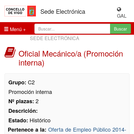
Sede Electrónica
GAL
Menú
Buscar
SEDE ELECTRÓNICA
Oficial Mecánico/a (Promoción
interna)
C2
Grupo:
Promoción interna
2
Nº plazas:
Descrición:
Histórico
Estado:
Oferta de Empleo Público 2014-
Pertenece a la: