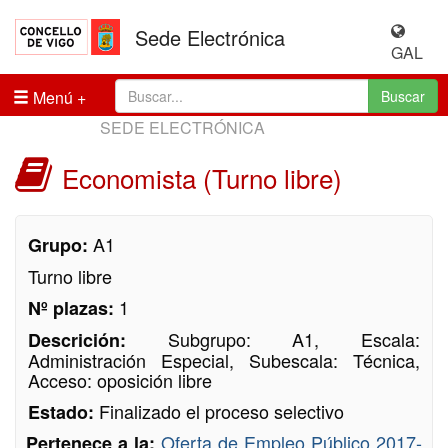
Sede Electrónica
GAL
Menú
Buscar
SEDE ELECTRÓNICA
Economista (Turno libre)
A1
Grupo:
Turno libre
1
Nº plazas:
Subgrupo: A1, Escala:
Descrición:
Administración Especial, Subescala: Técnica,
Acceso: oposición libre
Finalizado el proceso selectivo
Estado:
Oferta de Empleo Público 2017-
Pertenece a la: