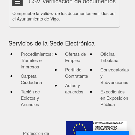
CSV Verificación de documentos
Compruebe la validez de los documentos emitidos por
el Ayuntamiento de Vigo.
Servicios de la Sede Electrónica
Procedimientos:
Ofertas de
Oficina
Trámites e
Empleo
Tributaria
impresos
Perfil de
Convocatorias
Carpeta
Contratante
y
Ciudadana
Subvenciones
Actas y
Tablón de
acuerdos
Expedientes
Edictos y
en Exposición
Anuncios
Pública
Protección de