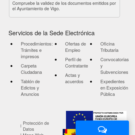
Compruebe la validez de los documentos emitidos por
el Ayuntamiento de Vigo.
Servicios de la Sede Electrónica
Procedimientos:
Ofertas de
Oficina
Trámites e
Empleo
Tributaria
impresos
Perfil de
Convocatorias
Carpeta
Contratante
y
Ciudadana
Subvenciones
Actas y
Tablón de
acuerdos
Expedientes
Edictos y
en Exposición
Anuncios
Pública
Protección de
Datos