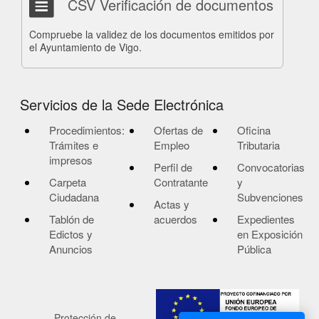
CSV Verificación de documentos
Compruebe la validez de los documentos emitidos por
el Ayuntamiento de Vigo.
Servicios de la Sede Electrónica
Procedimientos:
Ofertas de
Oficina
Trámites e
Empleo
Tributaria
impresos
Perfil de
Convocatorias
Carpeta
Contratante
y
Ciudadana
Subvenciones
Actas y
Tablón de
acuerdos
Expedientes
Edictos y
en Exposición
Anuncios
Pública
Protección de