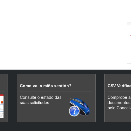
Como vai a miña xestión?
CSV Verifi
Consulte o estado das
Comprobe a 
súas solicitudes
documentos 
polo Concell