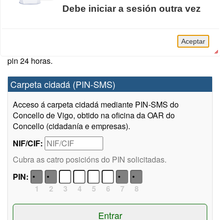
Debe iniciar a sesión outra vez
Sistemas de acceso
Pode acceder á Carpeta Cidadá autenticándose das
A sesión da Carpeta Cidadá caducou.
seguintes formas: Sistema Chave PIN-SMS do Concello
Aceptar
de Vigo, DNIe, Certificado electrónico, clave permanente e
pin 24 horas.
Carpeta cidadá (PIN-SMS)
Acceso á carpeta cidadá mediante PIN-SMS do
Concello de Vigo, obtido na oficina da OAR do
Concello (cidadanía e empresas).
NIF/CIF:
Cubra as catro posicións do PIN solicitadas.
PIN:
1
2
3
4
5
6
7
8