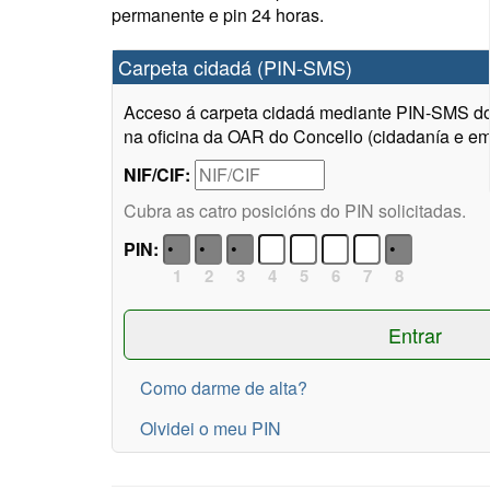
permanente e pin 24 horas.
Carpeta cidadá (PIN-SMS)
Acceso á carpeta cidadá mediante PIN-SMS do 
na oficina da OAR do Concello (cidadanía e em
NIF/CIF:
Cubra as catro posicións do PIN solicitadas.
PIN:
1
2
3
4
5
6
7
8
Como darme de alta?
Olvidei o meu PIN