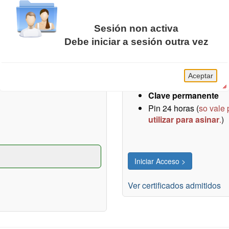
Sesión non activa
Certificados / DNIe / Cl
Debe iniciar a sesión outra vez
Concello de Vigo, obtido
Acceso sen necesidade de re
A sesión da Carpeta Cidadá caducou.
presas).
DNI electrónico
Aceptar
Certificados electró
Clave permanente
Pin 24 horas (
so vale 
utilizar para asinar
.
)
Ver certificados admitidos