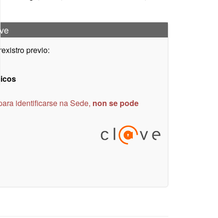
@ve
xistro previo:
nicos
para identificarse na Sede,
non se pode