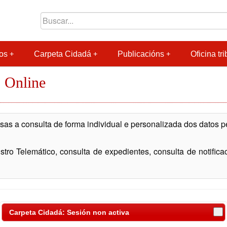
os
Carpeta Cidadá
Publicacións
Oficina tri
 Online
as a consulta de forma individual e personalizada dos datos 
tro Telemático, consulta de expedientes, consulta de notificació
Carpeta Cidadá: Sesión non activa
 das seguintes formas: Sistema Chave PIN-SMS do Concello 