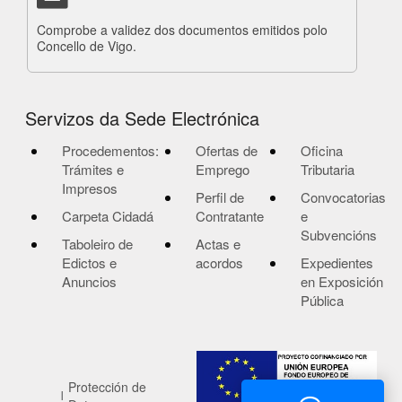
Comprobe a validez dos documentos emitidos polo
Concello de Vigo.
Servizos da Sede Electrónica
Procedementos:
Ofertas de
Oficina
Trámites e
Emprego
Tributaria
Impresos
Perfil de
Convocatorias
Carpeta Cidadá
Contratante
e
Subvencións
Taboleiro de
Actas e
Edictos e
acordos
Expedientes
Anuncios
en Exposición
Pública
Protección de