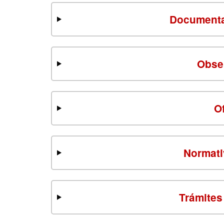
Documenta
Obse
O
Normati
Trámites