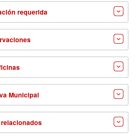
ción requerida
rvaciones
ficinas
va Municipal
 relacionados