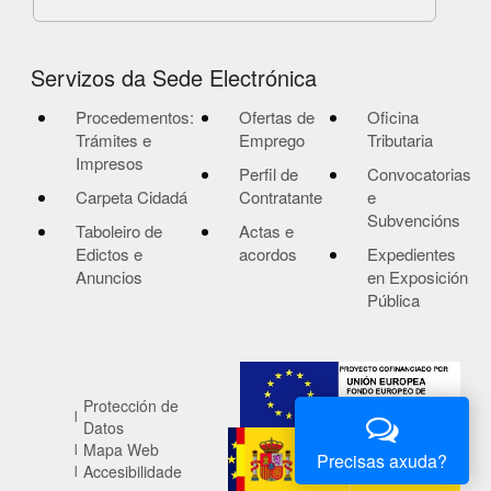
Servizos da Sede Electrónica
Procedementos:
Ofertas de
Oficina
Trámites e
Emprego
Tributaria
Impresos
Perfil de
Convocatorias
Carpeta Cidadá
Contratante
e
Subvencións
Taboleiro de
Actas e
Edictos e
acordos
Expedientes
Anuncios
en Exposición
Pública
Protección de
Datos
Mapa Web
Precisas axuda?
Accesibilidade