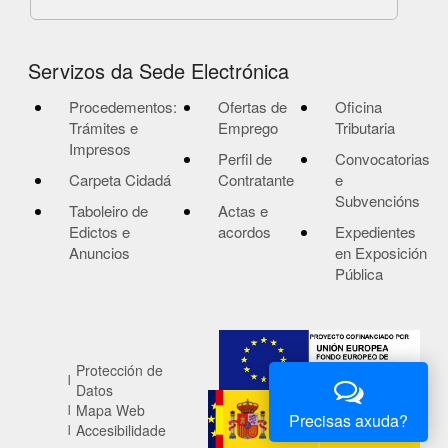
Servizos da Sede Electrónica
Procedementos:
Ofertas de
Oficina
Trámites e
Emprego
Tributaria
Impresos
Perfil de
Convocatorias
Carpeta Cidadá
Contratante
e
Subvencións
Taboleiro de
Actas e
Edictos e
acordos
Expedientes
Anuncios
en Exposición
Pública
Protección de
Datos
Mapa Web
Precisas axuda?
Accesibilidade