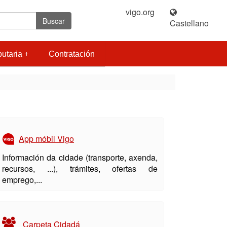
vigo.org
|
Buscar
Castellano
butaria
Contratación
App móbil Vigo
Información da cidade (transporte, axenda,
recursos, ...), trámites, ofertas de
emprego,...
Carpeta Cidadá