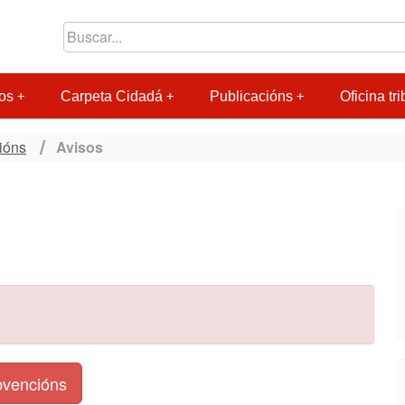
os
Carpeta Cidadá
Publicacións
Oficina tri
ións
Avisos
ubvencións