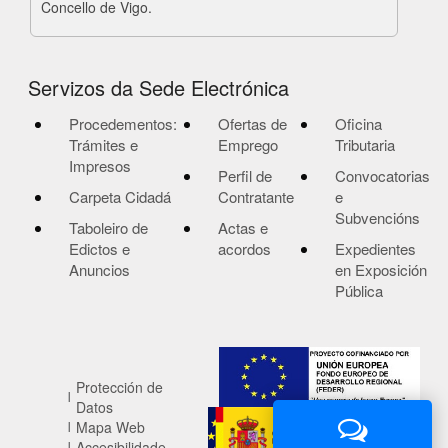
Concello de Vigo.
Servizos da Sede Electrónica
Procedementos:
Ofertas de
Oficina
Trámites e
Emprego
Tributaria
Impresos
Perfil de
Convocatorias
Carpeta Cidadá
Contratante
e
Subvencións
Taboleiro de
Actas e
Edictos e
acordos
Expedientes
Anuncios
en Exposición
Pública
Protección de
Datos
Mapa Web
Accesibilidade