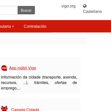
vigo.org
|
Buscar
Castellano
butaria
Contratación
App móbil Vigo
Información da cidade (transporte, axenda,
recursos, ...), trámites, ofertas de
emprego,...
Carpeta Cidadá