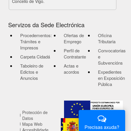
Concello de Vigo.
Servizos da Sede Electrónica
Procedementos:
Ofertas de
Oficina
Trámites e
Emprego
Tributaria
Impresos
Perfil de
Convocatorias
Carpeta Cidadá
Contratante
e
Subvencións
Taboleiro de
Actas e
Edictos e
acordos
Expedientes
Anuncios
en Exposición
Pública
Protección de
Datos
Mapa Web
Precisas axuda?
Accesibilidade