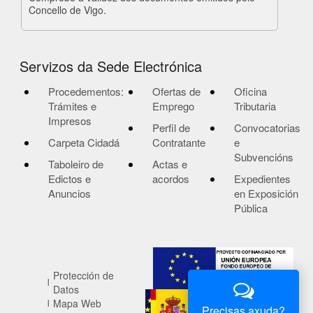
Concello de Vigo.
Servizos da Sede Electrónica
Procedementos:
Ofertas de
Oficina
Trámites e
Emprego
Tributaria
Impresos
Perfil de
Convocatorias
Carpeta Cidadá
Contratante
e
Subvencións
Taboleiro de
Actas e
Edictos e
acordos
Expedientes
Anuncios
en Exposición
Pública
Protección de
Datos
Mapa Web
Precisas axuda?