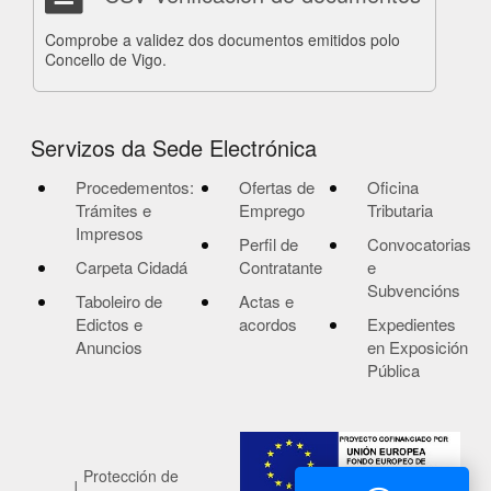
Comprobe a validez dos documentos emitidos polo
Concello de Vigo.
Servizos da Sede Electrónica
Procedementos:
Ofertas de
Oficina
Trámites e
Emprego
Tributaria
Impresos
Perfil de
Convocatorias
Carpeta Cidadá
Contratante
e
Subvencións
Taboleiro de
Actas e
Edictos e
acordos
Expedientes
Anuncios
en Exposición
Pública
Protección de