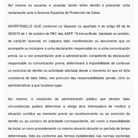
Así mesmo os usuarios e usuarias tamén teñen dereito a presentar unha
reclamación ante a Axencia Española de Protección de Datos.
ADVÍRTESELLE QUE conforme co disposto no apartado 4 do artigo 69 da lei
39/2015 de 1 de outubro de PAC das AAPP, "A inexactitude, falsidade ou omisión,
de carácter esencial, en calquera dato, manifestación ou documento que se
acompañe ou incorpore a unha declaración responsable ou a unha comunicación
previa, ou a non presentación ante a administración competente da declaración
responsable ou comunicación previa, determinará a imposibilidade de continuar
co exercicio do dereito ou actividade afectada desde o momento en que se teña
constancia de tales feitos, sen prexuízo das responsabilidades penais, civís ou
administrativas a que houbese lugar.
Así mesmo, a resolución da administración pública que declare tales
circunstancias poderá determinar a obriga do/a interesado/a de restituír a
situación xurídica ao momento previo ao recoñecemento ou ao exercicio do
dereito ou ao comezo da actividade correspondente, así como a imposibilidade
de instar un novo procedemento co mesmo obxecto durante un período de tempo
determinado, todo iso conforme aos termos establecidos nas normas sectoriais