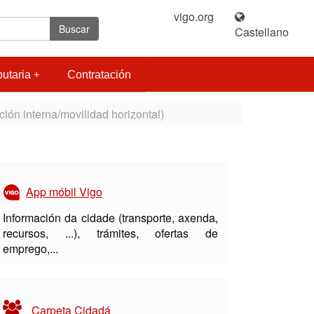
vigo.org
|
Buscar
Castellano
butaria
Contratación
ión interna/movilidad horizontal)
App móbil Vigo
Información da cidade (transporte, axenda,
recursos, ...), trámites, ofertas de
emprego,...
Carpeta Cidadá