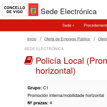
Sede Electrónica
Sede
Procedement
Inicio
Oferta de Emprego Público
Ofer
SEDE ELECTRÓNICA
Policía Local (Pro
horizontal)
C1
Grupo:
Promoción interna/mobilidade horizontal
4
Nº prazas: