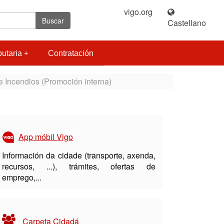
vigo.org
|
Buscar
Castellano
butaria
Contratación
e Incendios (Promoción interna)
App móbil Vigo
Información da cidade (transporte, axenda,
recursos, ...), trámites, ofertas de
emprego,...
Carpeta Cidadá