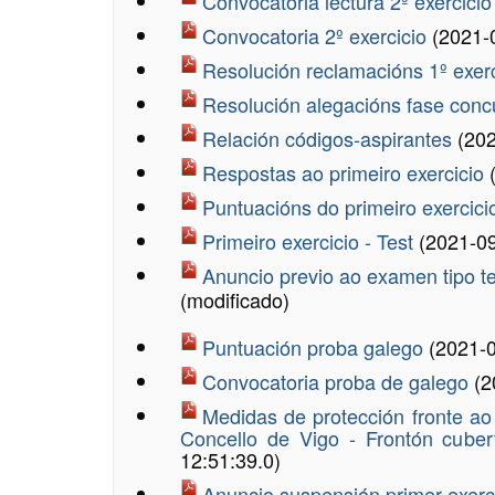
Convocatoria lectura 2º exercici
Convocatoria 2º exercicio
(2021-
Resolución reclamacións 1º exer
Resolución alegacións fase conc
Relación códigos-aspirantes
(202
Respostas ao primeiro exercicio
Puntuacións do primeiro exercic
Primeiro exercicio - Test
(2021-09
Anuncio previo ao examen tipo t
(modificado)
Puntuación proba galego
(2021-0
Convocatoria proba de galego
(2
Medidas de protección fronte ao
Concello de Vigo - Frontón cube
12:51:39.0)
Anuncio suspensión primer exerc