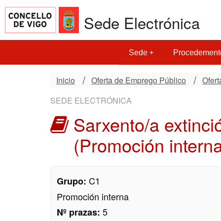
Sede Electrónica
Sede
Procedement
Inicio
Oferta de Emprego Público
Ofer
SEDE ELECTRÓNICA
Sarxento/a extinci
(Promoción interna
C1
Grupo:
Promoción interna
5
Nº prazas: