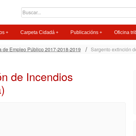
os
Carpeta Cidadá
Publicacións
Oficina tri
ta de Empleo Público 2017-2018-2019
Sargento extinción d
ón de Incendios
)