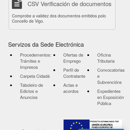
CSV Verificación de documentos
Comprobe a validez dos documentos emitidos polo
Concello de Vigo.
Servizos da Sede Electrónica
Procedementos:
Ofertas de
Oficina
Trámites e
Emprego
Tributaria
Impresos
Perfil de
Convocatorias
Carpeta Cidadá
Contratante
e
Subvencións
Taboleiro de
Actas e
Edictos e
acordos
Expedientes
Anuncios
en Exposición
Pública