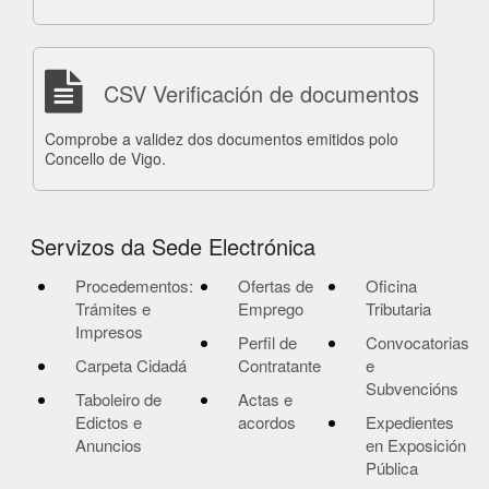
CSV Verificación de documentos
Comprobe a validez dos documentos emitidos polo
Concello de Vigo.
Servizos da Sede Electrónica
Procedementos:
Ofertas de
Oficina
Trámites e
Emprego
Tributaria
Impresos
Perfil de
Convocatorias
Carpeta Cidadá
Contratante
e
Subvencións
Taboleiro de
Actas e
Edictos e
acordos
Expedientes
Anuncios
en Exposición
Pública