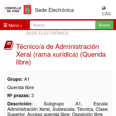
Sede Electrónica
CAS
Menú
Buscar
SEDE ELECTRÓNICA
Técnico/a de Administración
Xeral (rama xurídica) (Quenda
libre)
A1
Grupo:
Quenda libre
3
Nº prazas:
Subgrupo A1, Escala:
Descrición:
Administración Xeral, Subescala: Técnica, Clase:
Superior, Acceso quenda libre: Oposición libre