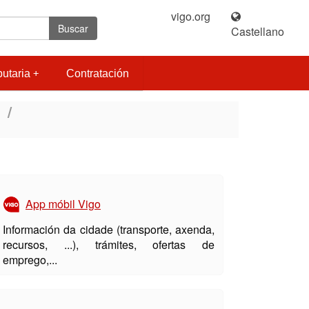
vigo.org
|
Buscar
Castellano
butaria
Contratación
App móbil Vigo
Información da cidade (transporte, axenda,
recursos, ...), trámites, ofertas de
emprego,...