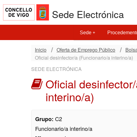
Sede Electrónica
Sede
Procedement
Inicio
Oferta de Emprego Público
Bolsa
Oficial desinfector/a (Funcionario/a interino/a)
SEDE ELECTRÓNICA
Oficial desinfector
interino/a)
C2
Grupo:
Funcionario/a interino/a