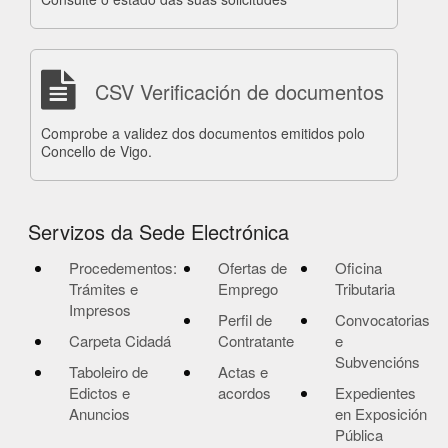
CSV Verificación de documentos
Comprobe a validez dos documentos emitidos polo
Concello de Vigo.
Servizos da Sede Electrónica
Procedementos:
Ofertas de
Oficina
Trámites e
Emprego
Tributaria
Impresos
Perfil de
Convocatorias
Carpeta Cidadá
Contratante
e
Subvencións
Taboleiro de
Actas e
Edictos e
acordos
Expedientes
Anuncios
en Exposición
Pública