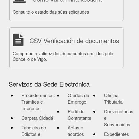
Consulte o estado das súas solicitudes
CSV Verificación de documentos
Comprobe a validez dos documentos emitidos polo
Concello de Vigo.
Servizos da Sede Electrónica
Procedementos:
Ofertas de
Oficina
Trámites e
Emprego
Tributaria
Impresos
Perfil de
Convocatorias
Carpeta Cidadá
Contratante
e
Subvencións
Taboleiro de
Actas e
Edictos e
acordos
Expedientes