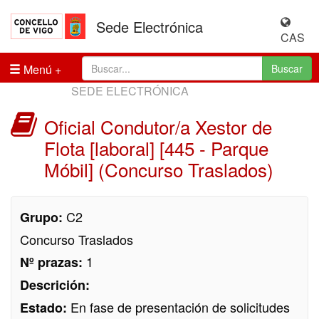
Sede Electrónica
CAS
Menú
Buscar
SEDE ELECTRÓNICA
Oficial Condutor/a Xestor de
Flota [laboral] [445 - Parque
Móbil] (Concurso Traslados)
C2
Grupo:
Concurso Traslados
1
Nº prazas:
Descrición:
En fase de presentación de solicitudes
Estado: