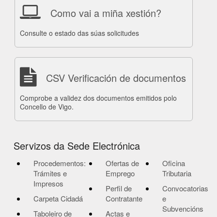
Como vai a miña xestión?
Consulte o estado das súas solicitudes
CSV Verificación de documentos
Comprobe a validez dos documentos emitidos polo
Concello de Vigo.
Servizos da Sede Electrónica
Procedementos:
Ofertas de
Oficina
Trámites e
Emprego
Tributaria
Impresos
Perfil de
Convocatorias
Carpeta Cidadá
Contratante
e
Subvencións
Taboleiro de
Actas e