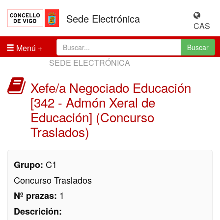
Sede Electrónica
CAS
Menú
Buscar
SEDE ELECTRÓNICA
Xefe/a Negociado Educación
[342 - Admón Xeral de
Educación] (Concurso
Traslados)
C1
Grupo:
Concurso Traslados
1
Nº prazas:
Descrición: