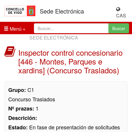
Sede Electrónica
CAS
Menú
Buscar
SEDE ELECTRÓNICA
Inspector control concesionario
[446 - Montes, Parques e
xardins] (Concurso Traslados)
C1
Grupo:
Concurso Traslados
1
Nº prazas:
Descrición:
En fase de presentación de solicitudes
Estado: