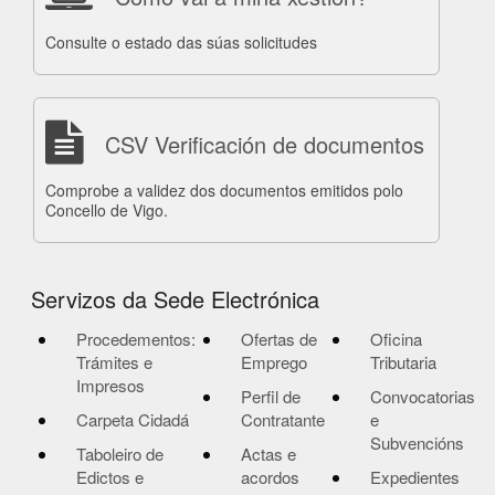
Consulte o estado das súas solicitudes
CSV Verificación de documentos
Comprobe a validez dos documentos emitidos polo
Concello de Vigo.
Servizos da Sede Electrónica
Procedementos:
Ofertas de
Oficina
Trámites e
Emprego
Tributaria
Impresos
Perfil de
Convocatorias
Carpeta Cidadá
Contratante
e
Subvencións
Taboleiro de
Actas e
Edictos e
acordos
Expedientes