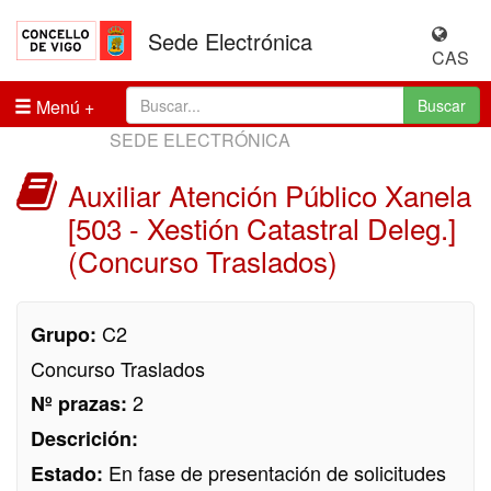
Sede Electrónica
CAS
Menú
Buscar
SEDE ELECTRÓNICA
Auxiliar Atención Público Xanela
[503 - Xestión Catastral Deleg.]
(Concurso Traslados)
C2
Grupo:
Concurso Traslados
2
Nº prazas:
Descrición:
En fase de presentación de solicitudes
Estado: