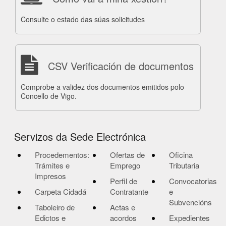
Consulte o estado das súas solicitudes
CSV Verificación de documentos
Comprobe a validez dos documentos emitidos polo
Concello de Vigo.
Servizos da Sede Electrónica
Procedementos:
Ofertas de
Oficina
Trámites e
Emprego
Tributaria
Impresos
Perfil de
Convocatorias
Carpeta Cidadá
Contratante
e
Subvencións
Taboleiro de
Actas e
Edictos e
acordos
Expedientes