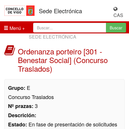
Sede Electrónica
CAS
Menú
Buscar
SEDE ELECTRÓNICA
Ordenanza porteiro [301 -
Benestar Social] (Concurso
Traslados)
E
Grupo:
Concurso Traslados
3
Nº prazas:
Descrición:
En fase de presentación de solicitudes
Estado: