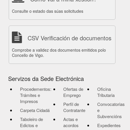
Consulte o estado das súas solicitudes
CSV Verificación de documentos
Comprobe a validez dos documentos emitidos polo
Concello de Vigo.
Servizos da Sede Electrónica
Procedementos:
Ofertas de
Oficina
Trámites e
Emprego
Tributaria
Impresos
Perfil de
Convocatorias
Carpeta Cidadá
Contratante
e
Subvencións
Taboleiro de
Actas e
Edictos e
acordos
Expedientes