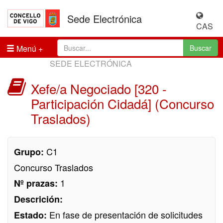
Sede Electrónica
CAS
Menú
Buscar
SEDE ELECTRÓNICA
Xefe/a Negociado [320 -
Participación Cidadá] (Concurso
Traslados)
C1
Grupo:
Concurso Traslados
1
Nº prazas:
Descrición:
En fase de presentación de solicitudes
Estado: