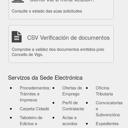
Consulte o estado das súas solicitudes
CSV Verificación de documentos
Comprobe a validez dos documentos emitidos polo
Concello de Vigo.
Servizos da Sede Electrónica
Procedementos:
Ofertas de
Oficina
Trámites e
Emprego
Tributaria
Impresos
Perfil de
Convocatorias
Carpeta Cidadá
Contratante
e
Subvencións
Taboleiro de
Actas e
Edictos e
acordos
Expedientes