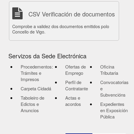
CSV Verificación de documentos
Comprobe a validez dos documentos emitidos polo
Concello de Vigo.
Servizos da Sede Electrónica
Procedementos:
Ofertas de
Oficina
Trámites e
Emprego
Tributaria
Impresos
Perfil de
Convocatorias
Carpeta Cidadá
Contratante
e
Subvencións
Taboleiro de
Actas e
Edictos e
acordos
Expedientes
Anuncios
en Exposición
Pública