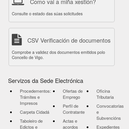
Como vai a miña xestión?
Consulte o estado das súas solicitudes
CSV Verificación de documentos
Comprobe a validez dos documentos emitidos polo
Concello de Vigo.
Servizos da Sede Electrónica
Procedementos:
Ofertas de
Oficina
Trámites e
Emprego
Tributaria
Impresos
Perfil de
Convocatorias
Carpeta Cidadá
Contratante
e
Subvencións
Taboleiro de
Actas e
Edictos e
acordos
Expedientes