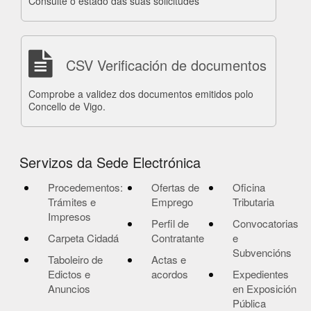
Consulte o estado das súas solicitudes
CSV Verificación de documentos
Comprobe a validez dos documentos emitidos polo
Concello de Vigo.
Servizos da Sede Electrónica
Procedementos:
Ofertas de
Oficina
Trámites e
Emprego
Tributaria
Impresos
Perfil de
Convocatorias
Carpeta Cidadá
Contratante
e
Subvencións
Taboleiro de
Actas e
Edictos e
acordos
Expedientes
Anuncios
en Exposición
Pública