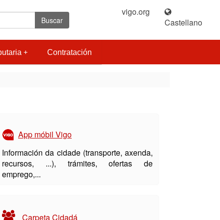
vigo.org
|
Buscar
Castellano
butaria
Contratación
App móbil Vigo
Información da cidade (transporte, axenda,
recursos, ...), trámites, ofertas de
emprego,...
Carpeta Cidadá