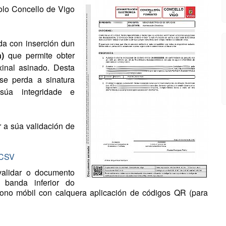
olo Concello de Vigo
da con inserción dun
)
que permite obter
inal asinado. Desta
e perda a sinatura
súa integridade e
 a súa validación de
 CSV
validar o documento
banda inferior do
fono móbil con calquera aplicación de códigos QR (para