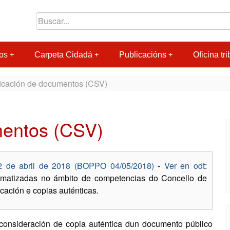
os
Carpeta Cidadá
Publicacións
Oficina tri
ficación de documentos (CSV)
mentos (CSV)
2 de abril de 2018 (BOPPO 04/05/2018)
-
Ver en odt
:
utomatizadas no ámbito de competencias do Concello de
cación e copias auténticas.
consideración de copia auténtica dun documento público