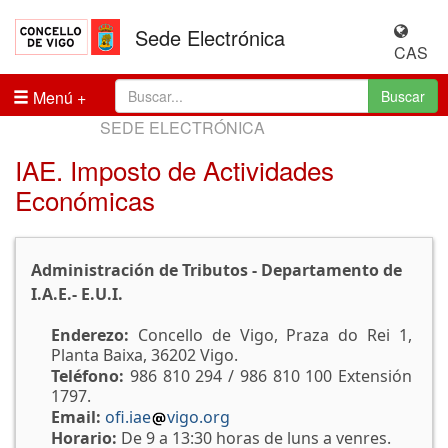
Sede Electrónica
CAS
Menú
Buscar
SEDE ELECTRÓNICA
IAE. Imposto de Actividades
Económicas
Administración de Tributos - Departamento de
I.A.E.- E.U.I.
Enderezo:
Concello de Vigo, Praza do Rei 1,
Planta Baixa, 36202 Vigo.
Teléfono:
986 810 294 / 986 810 100 Extensión
1797.
Email:
ofi.iae
vigo.org
Horario:
De 9 a 13:30 horas de luns a venres.