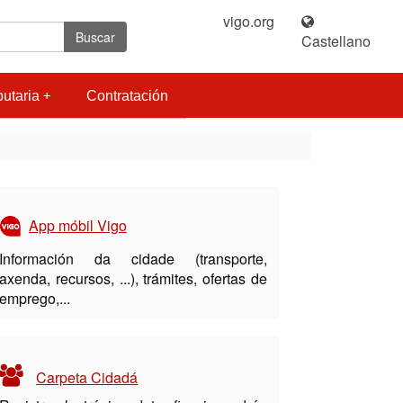
vigo.org
|
Buscar
Castellano
butaria
Contratación
App móbil Vigo
Información da cidade (transporte,
axenda, recursos, ...), trámites, ofertas de
emprego,...
Carpeta Cidadá