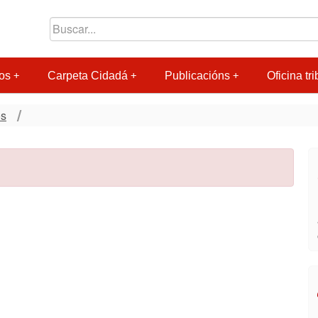
os
Carpeta Cidadá
Publicacións
Oficina tri
os