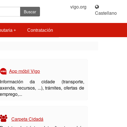
vigo.org
|
Buscar
Castellano
butaria
Contratación
App móbil Vigo
Información da cidade (transporte,
axenda, recursos, ...), trámites, ofertas de
emprego,...
Carpeta Cidadá