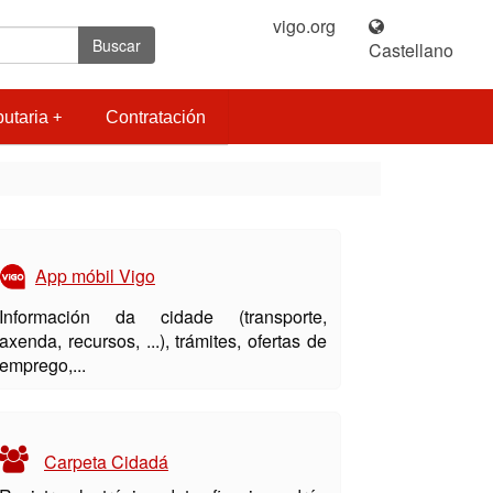
vigo.org
|
Buscar
Castellano
butaria
Contratación
App móbil Vigo
Información da cidade (transporte,
axenda, recursos, ...), trámites, ofertas de
emprego,...
Carpeta Cidadá