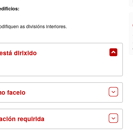
dificios:
fiquen as divisións interiores.
está dirixido
o facelo
ción requirida