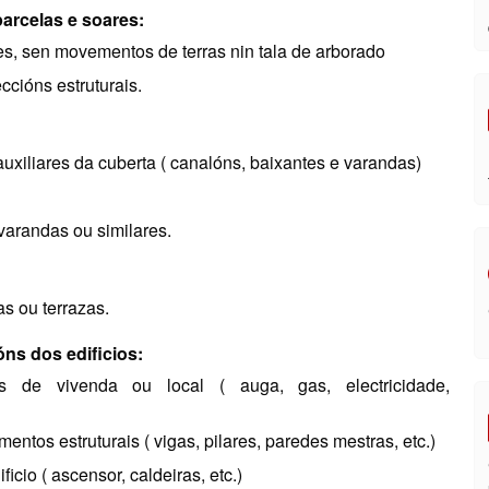
arcelas e soares:
res, sen movementos de terras nin tala de arborado
cións estruturais.
uxiliares da cuberta ( canalóns, baixantes e varandas)
 varandas ou similares.
as ou terrazas.
ns dos edificios:
vas de vivenda ou local ( auga, gas, electricidade,
ntos estruturais ( vigas, pilares, paredes mestras, etc.)
cio ( ascensor, caldeiras, etc.)