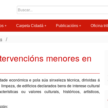
os
Carpeta Cidadá
Publicacións
Oficina tri
os
tervencións menores en
dade económica e pola súa sinxeleza técnica, dirixidas á
limpeza, de edificios declarados bens de interese cultural
rísticas ou valores culturais, históricos, artísticos,
ción: