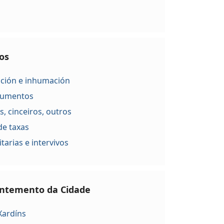
os
ción e inhumación
ocumentos
s, cinceiros, outros
de taxas
tarias e intervivos
antemento da Cidade
Xardíns