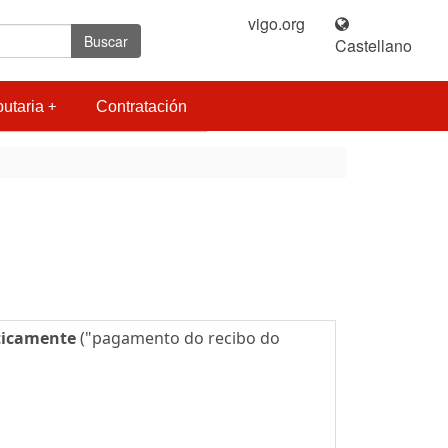
vigo.org
|
Buscar
Castellano
butaria
Contratación
icamente
("pagamento do recibo do