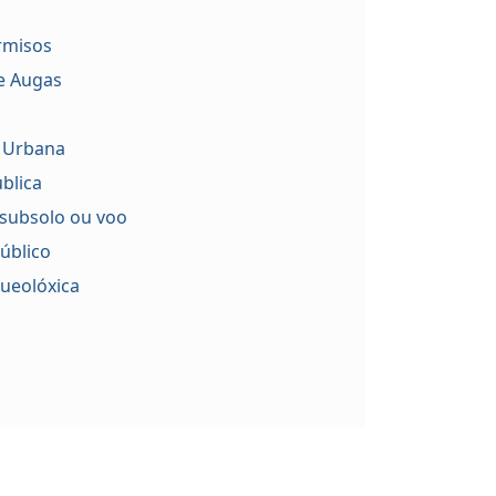
ermisos
de Augas
 Urbana
blica
 subsolo ou voo
úblico
ueolóxica