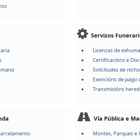
zos
Servizos Funerari
aria
Licenzas de exhuma
s
Certificacións e D
humano
Solicitudes de nicho
Exencións de pago 
Transmisións heredi
nda
Vía Pública e M
 Parcelamento
Montes, Parques e 