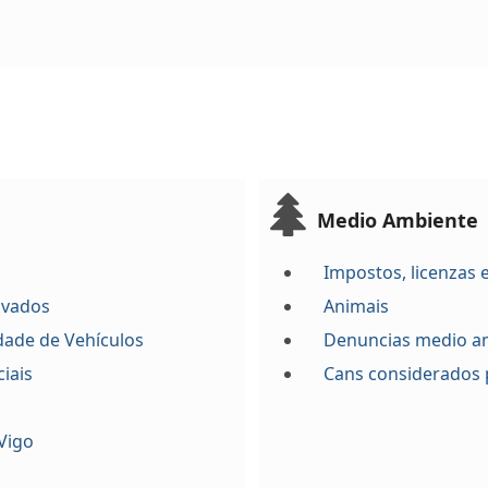
Medio Ambiente
Impostos, licenzas 
 vados
Animais
idade de Vehículos
Denuncias medio a
iais
Cans considerados 
Vigo