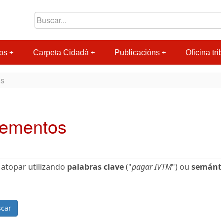
os
Carpeta Cidadá
Publicacións
Oficina tri
os
dementos
 atopar utilizando
palabras clave
("
pagar IVTM
") ou
semánt