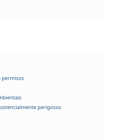
e permisos
mbientais
potencialmente perigosos