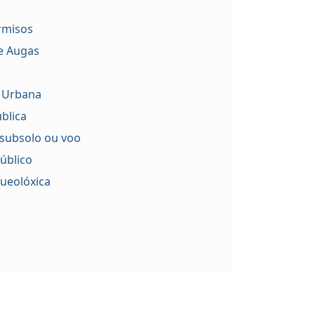
ermisos
de Augas
 Urbana
blica
 subsolo ou voo
úblico
ueolóxica