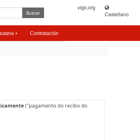
vigo.org
|
Buscar
Castellano
butaria
Contratación
icamente
("pagamento do recibo do