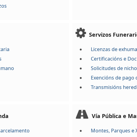
zos
Servizos Funerari
aria
Licenzas de exhuma
s
Certificacións e D
humano
Solicitudes de nicho
Exencións de pago 
Transmisións heredi
nda
Vía Pública e M
 Parcelamento
Montes, Parques e 