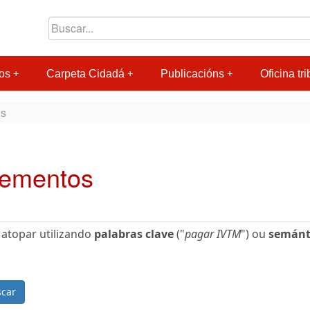
os
Carpeta Cidadá
Publicacións
Oficina tri
os
dementos
 atopar utilizando
palabras clave
("
pagar IVTM
") ou
semánt