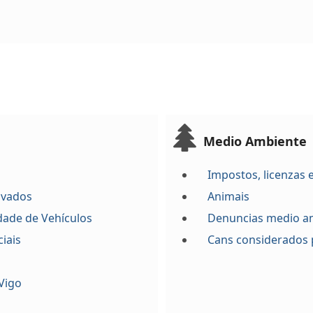
Medio Ambiente
Impostos, licenzas 
 vados
Animais
idade de Vehículos
Denuncias medio a
iais
Cans considerados 
Vigo