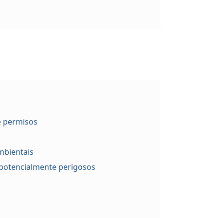
e permisos
mbientais
potencialmente perigosos