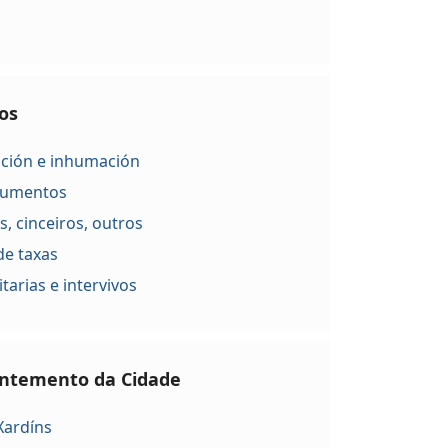
os
ción e inhumación
ocumentos
s, cinceiros, outros
de taxas
tarias e intervivos
antemento da Cidade
Xardíns