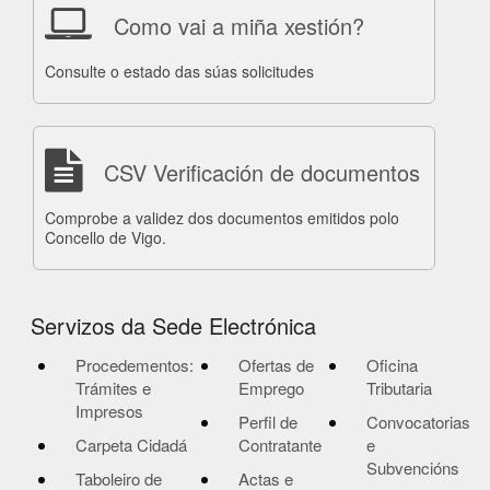
Como vai a miña xestión?
Consulte o estado das súas solicitudes
CSV Verificación de documentos
Comprobe a validez dos documentos emitidos polo
Concello de Vigo.
Servizos da Sede Electrónica
Procedementos:
Ofertas de
Oficina
Trámites e
Emprego
Tributaria
Impresos
Perfil de
Convocatorias
Carpeta Cidadá
Contratante
e
Subvencións
Taboleiro de
Actas e