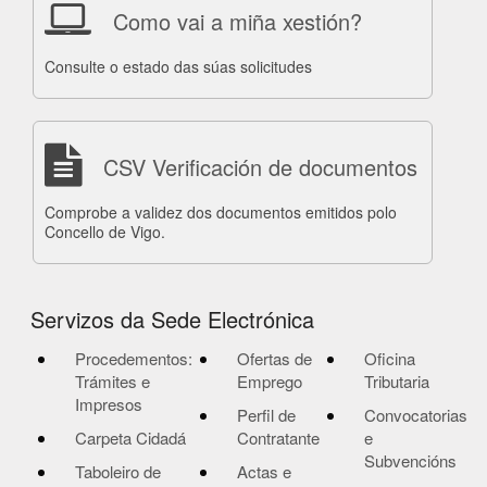
Como vai a miña xestión?
Consulte o estado das súas solicitudes
CSV Verificación de documentos
Comprobe a validez dos documentos emitidos polo
Concello de Vigo.
Servizos da Sede Electrónica
Procedementos:
Ofertas de
Oficina
Trámites e
Emprego
Tributaria
Impresos
Perfil de
Convocatorias
Carpeta Cidadá
Contratante
e
Subvencións
Taboleiro de
Actas e