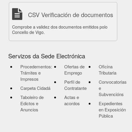
CSV Verificación de documentos
Comprobe a validez dos documentos emitidos polo
Concello de Vigo.
Servizos da Sede Electrónica
Procedementos:
Ofertas de
Oficina
Trámites e
Emprego
Tributaria
Impresos
Perfil de
Convocatorias
Carpeta Cidadá
Contratante
e
Subvencións
Taboleiro de
Actas e
Edictos e
acordos
Expedientes
Anuncios
en Exposición
Pública